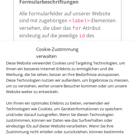
Formularbeschriftungen
Alle Formularfelder auf unserer Website
sind mit zugehörigen
-Elementen
<label>
versehen, die über das
-Attribut
for
eindeutig auf die jeweilige
des
id
Eingabefeldes verweisen. Diese klare
Cookie-Zustimmung
Zuordnung verbessert die
verwalten
Nutzerfreundlichkeit und sorgt dafür,
Diese Website verwendet Cookies und Targeting Technologien, um
dass assistive Technologien wie
Ihnen ein besseres Internet-Erlebnis zu ermöglichen und die
Screenreader die Beschriftungen korrekt
Werbung, die Sie sehen, besser an Ihre Bedürfnisse anzupassen.
vorlesen.
Diese Technologien nutzen wir außerdem, um Ergebnisse zu messen,
um zu verstehen, woher unsere Besucher kommen oder um unsere
Website weiter zu entwickeln.
Um Ihnen ein optimales Erlebnis zu bieten, verwenden wir
Sichtbarer Fokus
Technologien wie Cookies, um Geräteinformationen zu speichern
und/oder darauf zuzugreifen. Wenn Sie diesen Technologien
Alle interaktiven Elemente auf unserer
zustimmmen, können wir Daten wie das Surfverhalten oder
Website – wie Links, Buttons oder
eindeutige IDs auf dieser Website verarbeiten. Wenn Sie ihre
Formularfelder – zeigen klar sichtbar an,
Zustimmung nicht erteilen oder zurückziehen, können bestimmte